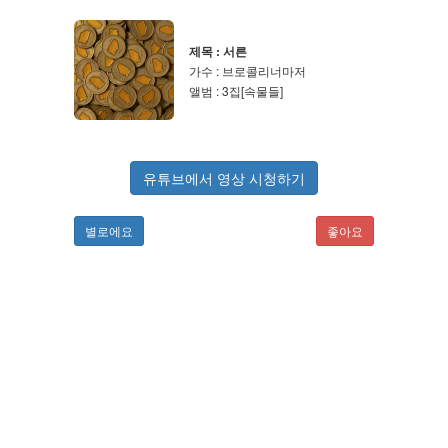
제목 : 서른
가수 : 브로콜리너마저
앨범 : 3집[속물들]
유튜브에서 영상 시청하기
별로에요
좋아요