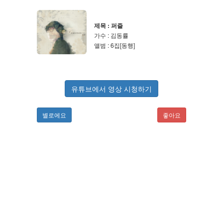
제목 : 퍼즐
가수 : 김동률
앨범 : 6집[동행]
유튜브에서 영상 시청하기
별로에요
좋아요